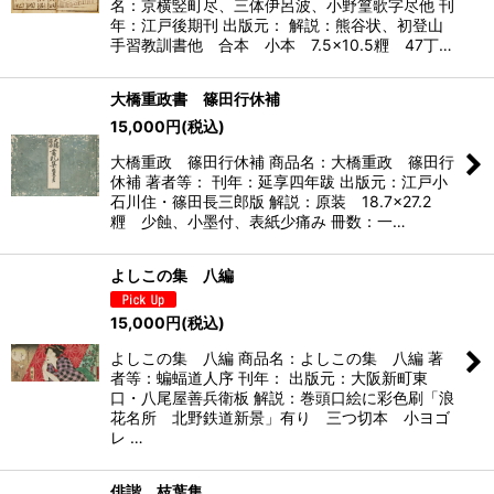
名：京横竪町尽、三体伊呂波、小野篁歌字尽他 刊
年：江戸後期刊 出版元： 解説：熊谷状、初登山
手習教訓書他 合本 小本 7.5×10.5糎 47丁…
大橋重政書 篠田行休補
15,000
円
(税込)
大橋重政 篠田行休補 商品名：大橋重政 篠田行
休補 著者等： 刊年：延享四年跋 出版元：江戸小
石川住・篠田長三郎版 解説：原装 18.7×27.2
糎 少蝕、小墨付、表紙少痛み 冊数：一…
よしこの集 八編
15,000
円
(税込)
よしこの集 八編 商品名：よしこの集 八編 著
者等：蝙蝠道人序 刊年： 出版元：大阪新町東
口・八尾屋善兵衛板 解説：巻頭口絵に彩色刷「浪
花名所 北野鉄道新景」有り 三つ切本 小ヨゴ
レ …
俳諧 枝葉集