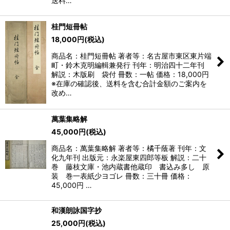
送料…
桂門短冊帖
18,000
円
(税込)
商品名：桂門短冊帖 著者等：名古屋市東区東片端
町・鈴木克明編輯兼発行 刊年：明治四十二年刊
解説：木版刷 袋付 冊数：一帖 価格：18,000円
※在庫の確認後、送料を含む合計金額のご案内を
改め…
萬葉集略解
45,000
円
(税込)
商品名：萬葉集略解 著者等：橘千蔭著 刊年：文
化九年刊 出版元：永楽屋東四郎等板 解説：二十
巻 藤枝文庫・池内蔵書他蔵印 書込み多し 原
装 巻一表紙少ヨゴレ 冊数：三十冊 価格：
45,000円 …
和漢朗詠国字抄
25,000
円
(税込)