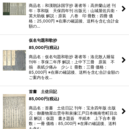
商品名：和漢朗詠国字抄 著者等：高井蘭山述 刊
年：享和版 天保四年刊 出版元：山城屋佐兵衛・
英大助板 解説：原装 八巻 印 冊数：四冊 価
格：25,000円 ※在庫の確認後、送料を含む合計金
額の…
仮名句題和歌抄
85,000
円
(税込)
商品名：仮名句題和歌抄 著者等：洛北散人睡翁
刊年：享保二年序 解説：上中下三冊 原装 不
揃 表紙少痛み 少シミ 冊数：三冊 価格：
85,000円 ※在庫の確認後、送料を含む合計金額の
ご案内を改…
首書 土佐日記
85,000
円
(税込)
商品名：首書 土佐日記 刊年：宝永四年版 出版
元：御書物屋出雲寺和泉掾江戸日本橋南壱町目出
店 解説：仮題 書き題簽 半紙本 上下合本 冊
数：一冊 価格：85,000円 ※在庫の確認後、送料
を含む…