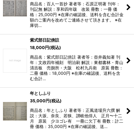
商品名：百人一首抄 著者等：石原正明著 刊年：
刊記無 解説：享和四年跋 改装 冊数：一冊 価
格：25,000円 ※在庫の確認後、送料を含む合計金
額のご案内を改めてご連絡させて頂きます。 ※在
庫切…
紫式部日記傍註
18,000
円
(税込)
商品名：紫式部日記傍註 著者等：壺井義知著 刊
年：文政四年補刻 明治刷 解説：東都書林・青山
清吉板 売捌所・大阪 松村九兵衛 原装 冊数：
二冊 価格：18,000円 ※在庫の確認後、送料を含
む合計…
年としふり
35,000
円
(税込)
商品名：年としふり 著者等：正風道場升六撰 解
説：大坂、奈良、若狭、讃岐他俳人 正月〜十二
月 原装 少ヨゴレ有 一冊に欠丁有 冊数：計二
冊 価格：35,000円 ※在庫の確認後、送…