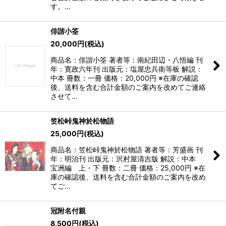
す。…
俳諧小筌
20,000
円
(税込)
商品名：俳諧小筌 著者等：南紀田辺・八悟編 刊
年：寛政六年刊 出版元：塩屋忠兵衛等板 解説：
中本 冊数：一冊 価格：20,000円 ※在庫の確認
後、送料を含む合計金額のご案内を改めてご連絡
させて…
笠松峠鬼神於松物語
25,000
円
(税込)
商品名：笠松峠鬼神於松物語 著者等：芳盛画 刊
年：明治刊 出版元：沢村屋清吉版 解説：中本
宝洲編 上・下 冊数：二冊 価格：25,000円 ※在
庫の確認後、送料を含む合計金額のご案内を改め
てご…
冠附名付親
8,500
円
(税込)