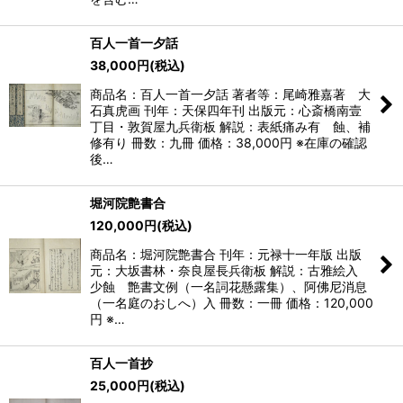
百人一首一夕話
38,000
円
(税込)
商品名：百人一首一夕話 著者等：尾崎雅嘉著 大
石真虎画 刊年：天保四年刊 出版元：心斎橋南壹
丁目・敦賀屋九兵衛板 解説：表紙痛み有 蝕、補
修有り 冊数：九冊 価格：38,000円 ※在庫の確認
後…
堀河院艶書合
120,000
円
(税込)
商品名：堀河院艶書合 刊年：元禄十一年版 出版
元：大坂書林・奈良屋長兵衛板 解説：古雅絵入
少蝕 艶書文例（一名詞花懸露集）、阿佛尼消息
（一名庭のおしへ）入 冊数：一冊 価格：120,000
円 ※…
百人一首抄
25,000
円
(税込)