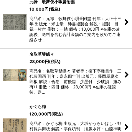
元禄 歌舞伎小唄番附盡
10,000
円
(税込)
商品名：元禄 歌舞伎小唄番附盡 刊年：大正十三
年 出版元：米山堂 稀書複製会 解説：複製 目
録一枚付 冊数：一帖 価格：10,000円 ※在庫の確
認後、送料を含む合計金額のご案内を改めてご連
絡させ…
名取草雙蝶々
28,000
円
(税込)
商品名：名取草雙蝶々 著者等：柳下亭種員作 三
代豊国画 刊年：嘉永四年刊 出版元：藤岡屋慶次
郎板 解説：合巻 前後篇 少墨付 少破損 痛み
有り 冊数：四冊 価格：28,000円 ※在庫の確認
後、送…
かぐら梅
120,000
円
(税込)
商品名：かぐら梅 出版元：大坂かうらいはし・野
村長兵衛板 解説：享保頃刊 滝瓢水評・山脇神明