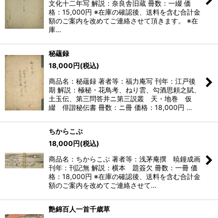
文化十二年写 解説：奈良舎旧蔵 冊数：一綴 価
格：15,000円 ※在庫の確認後、送料を含む合計金
額のご案内を改めてご連絡させて頂きます。 ※在
庫…
秘蘊録
18,000
円
(税込)
商品名：秘蘊録 著者等：福力庵写 刊年：江戸後
期 解説：極秘・花鳥考、ねり雲、勾酒思頼之賦、
土玉伝、第三問答并ニ第三説叢 天・地巻 仮
綴 俳諧秘伝書 冊数：ニ冊 価格：18,000円 …
ちからこぶ
18,000
円
(税込)
商品名：ちからこぶ 著者等：浅茅庵撰 暁鐘成画
刊年：刊記無 解説：横本 題簽欠 冊数：一冊 価
格：18,000円 ※在庫の確認後、送料を含む合計金
額のご案内を改めてご連絡させて…
艶錦百人一首千歳草