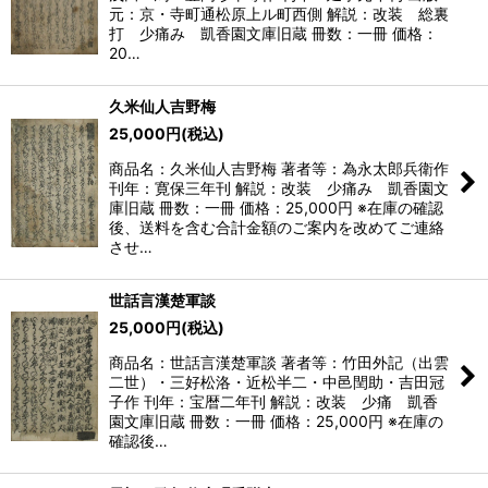
元：京・寺町通松原上ル町西側 解説：改装 総裏
打 少痛み 凱香園文庫旧蔵 冊数：一冊 価格：
20…
久米仙人吉野梅
25,000
円
(税込)
商品名：久米仙人吉野梅 著者等：為永太郎兵衛作
刊年：寛保三年刊 解説：改装 少痛み 凱香園文
庫旧蔵 冊数：一冊 価格：25,000円 ※在庫の確認
後、送料を含む合計金額のご案内を改めてご連絡
させ…
世話言漢楚軍談
25,000
円
(税込)
商品名：世話言漢楚軍談 著者等：竹田外記（出雲
二世）・三好松洛・近松半二・中邑閏助・吉田冠
子作 刊年：宝暦二年刊 解説：改装 少痛 凱香
園文庫旧蔵 冊数：一冊 価格：25,000円 ※在庫の
確認後…