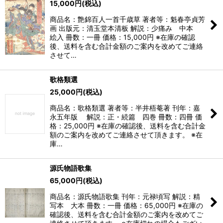
15,000
円
(税込)
商品名：艶錦百人一首千歳草 著者等：魁春亭貞芳
画 出版元：清玉堂本清板 解説：少痛み 中本
絵入 冊数：一冊 価格：15,000円 ※在庫の確認
後、送料を含む合計金額のご案内を改めてご連絡
させて…
歌格類選
25,000
円
(税込)
商品名：歌格類選 著者等：半井梧菴著 刊年：嘉
永五年版 解説：正・続篇 四巻 冊数：四冊 価
格：25,000円 ※在庫の確認後、送料を含む合計金
額のご案内を改めてご連絡させて頂きます。 ※在
庫…
源氏物語歌集
65,000
円
(税込)
商品名：源氏物語歌集 刊年：元禄頃写 解説：精
写本 大本 冊数：一冊 価格：65,000円 ※在庫の
確認後、送料を含む合計金額のご案内を改めてご