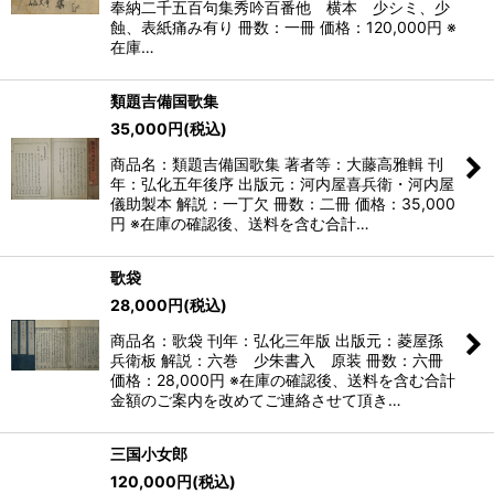
奉納二千五百句集秀吟百番他 横本 少シミ、少
蝕、表紙痛み有り 冊数：一冊 価格：120,000円 ※
在庫…
類題吉備国歌集
35,000
円
(税込)
商品名：類題吉備国歌集 著者等：大藤高雅輯 刊
年：弘化五年後序 出版元：河内屋喜兵衛・河内屋
儀助製本 解説：一丁欠 冊数：二冊 価格：35,000
円 ※在庫の確認後、送料を含む合計…
歌袋
28,000
円
(税込)
商品名：歌袋 刊年：弘化三年版 出版元：菱屋孫
兵衛板 解説：六巻 少朱書入 原装 冊数：六冊
価格：28,000円 ※在庫の確認後、送料を含む合計
金額のご案内を改めてご連絡させて頂き…
三国小女郎
120,000
円
(税込)