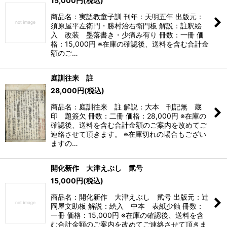
15,000
円
(税込)
商品名：実語教童子訓 刊年：天明五年 出版元：
須原屋平左衛門・勝村治右衛門板 解説：註釈絵
入 改装 墨落書き・少痛み有り 冊数：一冊 価
格：15,000円 ※在庫の確認後、送料を含む合計金
額のご…
庭訓往来 註
28,000
円
(税込)
商品名：庭訓往来 註 解説：大本 刊記無 蔵
印 題簽欠 冊数：二冊 価格：28,000円 ※在庫の
確認後、送料を含む合計金額のご案内を改めてご
連絡させて頂きます。 ※在庫切れの場合もござい
ますの…
開化新作 大津えぶし 貮号
15,000
円
(税込)
商品名：開化新作 大津えぶし 貮号 出版元：辻
岡屋文助板 解説：絵入 中本 表紙少蝕 冊数：
一冊 価格：15,000円 ※在庫の確認後、送料を含
む合計金額のご案内を改めてご連絡させて頂きま