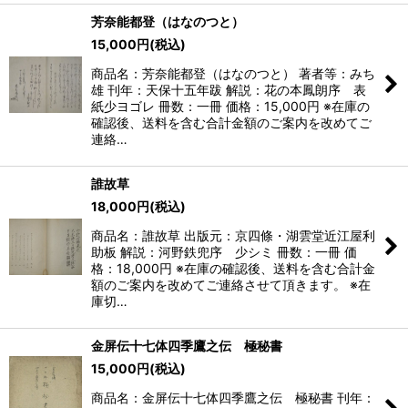
芳奈能都登（はなのつと）
15,000
円
(税込)
商品名：芳奈能都登（はなのつと） 著者等：みち
雄 刊年：天保十五年跋 解説：花の本鳳朗序 表
紙少ヨゴレ 冊数：一冊 価格：15,000円 ※在庫の
確認後、送料を含む合計金額のご案内を改めてご
連絡…
誰故草
18,000
円
(税込)
商品名：誰故草 出版元：京四條・湖雲堂近江屋利
助板 解説：河野鉄兜序 少シミ 冊数：一冊 価
格：18,000円 ※在庫の確認後、送料を含む合計金
額のご案内を改めてご連絡させて頂きます。 ※在
庫切…
金屏伝十七体四季鷹之伝 極秘書
15,000
円
(税込)
商品名：金屏伝十七体四季鷹之伝 極秘書 刊年：