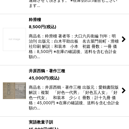
連絡させて頂きます。 ※在庫切れの場合もござい
ます…
粋滑稽
8,500
円
(税込)
商品名：粋滑稽 著者等：大口六兵衛編 刊年：明
治刊 出版元：白木平助出板 名古屋門前町・滑稽
社印刷 解説：和装本 小本 初篇 冊数：一冊 価
格：8,500円 ※在庫の確認後、送料を含む合計金
額の…
井原西鶴・著作三種
45,000
円
(税込)
商品名：井原西鶴・著作三種 出版元：愛鶴書院版
解説：複製 「好色一代男」「好色五人女」「好
色一代女」 和装本 少シミ 冊数：計十九冊 価
格：45,000円 ※在庫の確認後、送料を含む合計金
額の…
実語教童子訓