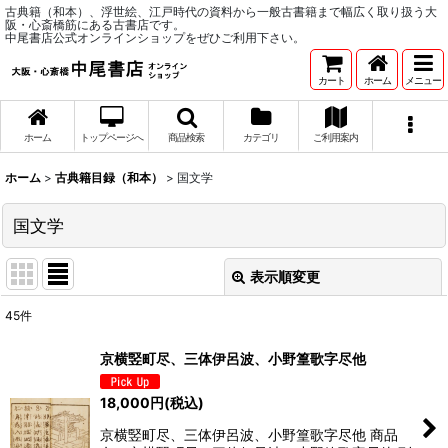
古典籍（和本）、浮世絵、江戸時代の資料から一般古書籍まで幅広く取り扱う大
阪・心斎橋筋にある古書店です。
中尾書店公式オンラインショップをぜひご利用下さい。
カート
ホーム
メニュー
ホーム
トップページへ
商品検索
カテゴリ
ご利用案内
ホーム
>
古典籍目録（和本）
>
国文学
国文学
表示順変更
閉じる
45
件
表示数
:
京横竪町尽、三体伊呂波、小野篁歌字尽他
並び順
:
18,000
円
(税込)
京横竪町尽、三体伊呂波、小野篁歌字尽他 商品
絞り込む