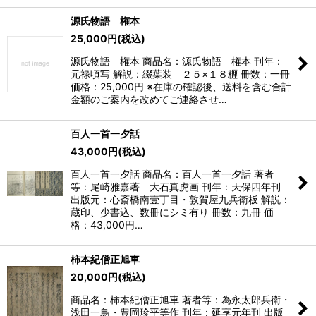
源氏物語 権本
25,000
円
(税込)
源氏物語 権本 商品名：源氏物語 権本 刊年：
元禄頃写 解説：綴葉装 ２５×１８糎 冊数：一冊
価格：25,000円 ※在庫の確認後、送料を含む合計
金額のご案内を改めてご連絡させ…
百人一首一夕話
43,000
円
(税込)
百人一首一夕話 商品名：百人一首一夕話 著者
等：尾崎雅嘉著 大石真虎画 刊年：天保四年刊
出版元：心斎橋南壹丁目・敦賀屋九兵衛板 解説：
蔵印、少書込、数冊にシミ有り 冊数：九冊 価
格：43,000円…
柿本紀僧正旭車
20,000
円
(税込)
商品名：柿本紀僧正旭車 著者等：為永太郎兵衛・
浅田一鳥・豊岡珍平等作 刊年：延享元年刊 出版