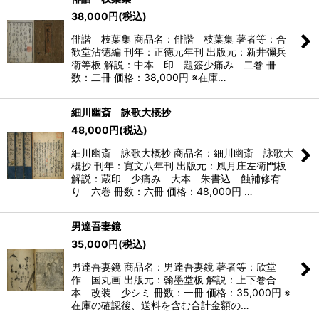
38,000
円
(税込)
俳諧 枝葉集 商品名：俳諧 枝葉集 著者等：合
歓堂沾徳編 刊年：正徳元年刊 出版元：新井彌兵
衞等板 解説：中本 印 題簽少痛み 二巻 冊
数：二冊 価格：38,000円 ※在庫…
細川幽斎 詠歌大概抄
48,000
円
(税込)
細川幽斎 詠歌大概抄 商品名：細川幽斎 詠歌大
概抄 刊年：寛文八年刊 出版元：風月庄左衛門板
解説：蔵印 少痛み 大本 朱書込 蝕補修有
り 六巻 冊数：六冊 価格：48,000円 …
男達吾妻鏡
35,000
円
(税込)
男達吾妻鏡 商品名：男達吾妻鏡 著者等：欣堂
作 国丸画 出版元：翰墨堂板 解説：上下巻合
本 改装 少シミ 冊数：一冊 価格：35,000円 ※
在庫の確認後、送料を含む合計金額の…