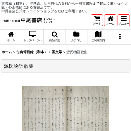
古典籍（和本）、浮世絵、江戸時代の資料から一般古書籍まで幅広く取り扱う大
阪・心斎橋筋にある古書店です。
中尾書店公式オンラインショップをぜひご利用下さい。
カート
ホーム
メニュー
ホーム
トップページへ
商品検索
カテゴリ
ご利用案内
ホーム
>
古典籍目録（和本）
>
国文学
>
源氏物語歌集
源氏物語歌集