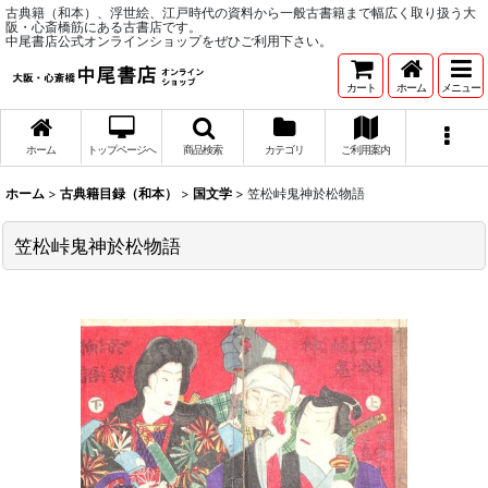
古典籍（和本）、浮世絵、江戸時代の資料から一般古書籍まで幅広く取り扱う大
阪・心斎橋筋にある古書店です。
中尾書店公式オンラインショップをぜひご利用下さい。
カート
ホーム
メニュー
ホーム
トップページへ
商品検索
カテゴリ
ご利用案内
ホーム
>
古典籍目録（和本）
>
国文学
>
笠松峠鬼神於松物語
笠松峠鬼神於松物語