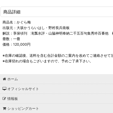
商品詳細
商品名：かぐら梅
出版元：大坂かうらいはし・野村長兵衛板
解説：享保頃刊 滝瓢水評・山脇神明奉納二千五百句集秀吟百番他 
冊数：一冊
価格：120,000円
※在庫の確認後、送料を含む合計金額のご案内を改めてご連絡させて
※在庫切れの場合もございますので、予めご了承下さい。
ホーム
オフィシャルサイト
情報板
ショッピングカート