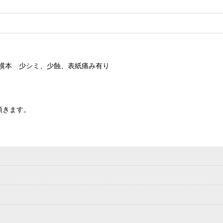
横本 少シミ、少蝕、表紙痛み有り
頂きます。