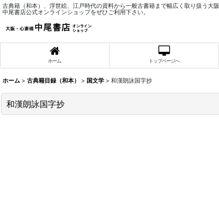
古典籍（和本）、浮世絵、江戸時代の資料から一般古書籍まで幅広く取り扱う大
中尾書店公式オンラインショップをぜひご利用下さい。
ホーム
トップページへ
ホーム
>
古典籍目録（和本）
>
国文学
>
和漢朗詠国字抄
和漢朗詠国字抄