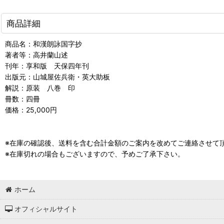
商品詳細
商品名：和漢朗詠国字抄
著者等：高井蘭山述
刊年：享和版 天保四年刊
出版元：山城屋佐兵衛・英大助板
解説：原装 八巻 印
冊数：四冊
価格：25,000円
※在庫の確認後、送料を含む合計金額のご案内を改めてご連絡させて
※在庫切れの場合もございますので、予めご了承下さい。
ホーム
オフィシャルサイト