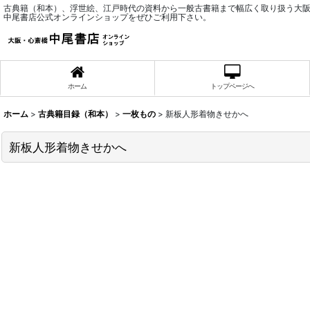
古典籍（和本）、浮世絵、江戸時代の資料から一般古書籍まで幅広く取り扱う大
中尾書店公式オンラインショップをぜひご利用下さい。
ホーム
トップページへ
ホーム
>
古典籍目録（和本）
>
一枚もの
>
新板人形着物きせかへ
新板人形着物きせかへ