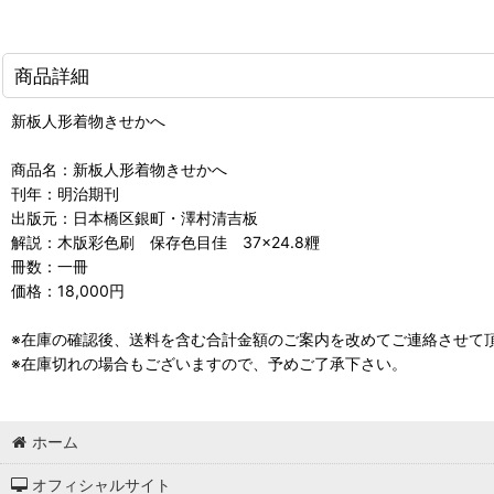
商品詳細
新板人形着物きせかへ
商品名：新板人形着物きせかへ
刊年：明治期刊
出版元：日本橋区銀町・澤村清吉板
解説：木版彩色刷 保存色目佳 37×24.8糎
冊数：一冊
価格：18,000円
※在庫の確認後、送料を含む合計金額のご案内を改めてご連絡させて
※在庫切れの場合もございますので、予めご了承下さい。
ホーム
オフィシャルサイト