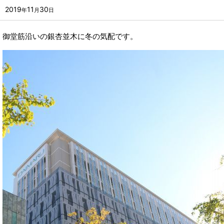
2019
11
30
年
月
日
御堂筋沿いの銀杏並木に冬の気配です。