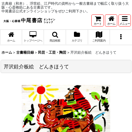
古典籍（和本）、浮世絵、江戸時代の資料から一般古書籍まで幅広く取り扱う大
阪・心斎橋筋にある古書店です。
中尾書店公式オンラインショップをぜひご利用下さい。
カート
ホーム
メニュー
ホーム
トップページへ
商品検索
カテゴリ
ご利用案内
ホーム
>
古書籍目録
>
民芸・工芸・陶芸
>
芹沢銈介板絵 どんきほうて
芹沢銈介板絵 どんきほうて