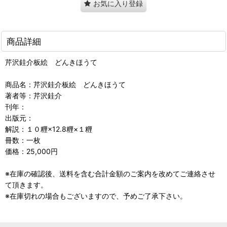
お気に入り登録
商品詳細
芹沢銈介板絵 どんきほうて
商品名：芹沢銈介板絵 どんきほうて
著者等：芹沢銈介
刊年：
出版元：
解説：１０糎×12.8糎×１糎
冊数：一枚
価格：25,000円
※在庫の確認後、送料を含む合計金額のご案内を改めてご連絡させ
て頂きます。
※在庫切れの場合もございますので、予めご了承下さい。