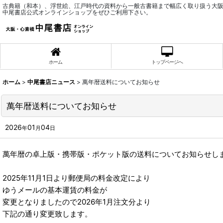
古典籍（和本）、浮世絵、江戸時代の資料から一般古書籍まで幅広く取り扱う大
中尾書店公式オンラインショップをぜひご利用下さい。
ホーム
トップページへ
ホーム
>
中尾書店ニュース
>
萬年暦送料についてお知らせ
萬年暦送料についてお知らせ
2026
01
04
年
月
日
萬年暦の卓上版・携帯版・ポケット版の送料についてお知らせし
2025年11月1日より郵便局の料金改定により
ゆうメールの基本運賃の料金が
変更となりましたので2026年1月注文分より
下記の通り変更致します。