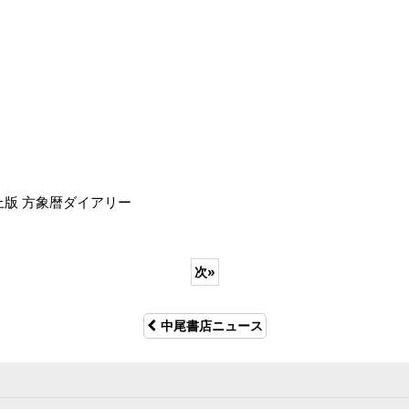
上版 方象暦ダイアリー
次
»
中尾書店ニュース