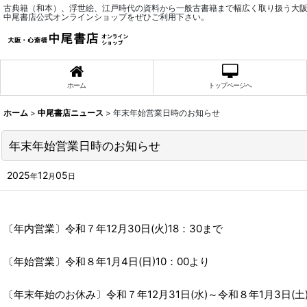
古典籍（和本）、浮世絵、江戸時代の資料から一般古書籍まで幅広く取り扱う大
中尾書店公式オンラインショップをぜひご利用下さい。
ホーム
トップページへ
ホーム
>
中尾書店ニュース
>
年末年始営業日時のお知らせ
年末年始営業日時のお知らせ
2025
12
05
年
月
日
〔年内営業〕令和７年12月30日(火)18：30まで
〔年始営業〕令和８年1月4日(日)10：00より
〔年末年始のお休み〕令和７年12月31日(水)～令和８年1月3日(土