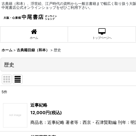
古典籍（和本）、浮世絵、江戸時代の資料から一般古書籍まで幅広く取り扱う大
中尾書店公式オンラインショップをぜひご利用下さい。
ホーム
トップページへ
ホーム
>
古典籍目録（和本）
>
歴史
歴史
5
件
表示数
:
近事紀略
12,000
円
(税込)
並び順
:
商品名：近事紀略 著者等：西京・石津賢勤編 刊年：明治