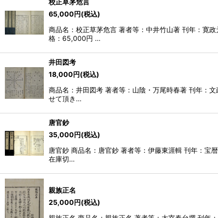
校正草茅危言
65,000
円
(税込)
商品名：校正草茅危言 著者等：中井竹山著 刊年：寛
格：65,000円 …
井田図考
18,000
円
(税込)
商品名：井田図考 著者等：山陰・万尾時春著 刊年：文
せて頂き…
唐官鈔
35,000
円
(税込)
唐官鈔 商品名：唐官鈔 著者等：伊藤東涯輯 刊年：宝暦
在庫切…
親族正名
25,000
円
(税込)
親族正名 商品名：親族正名 著者等：太宰春台撰 刊年：