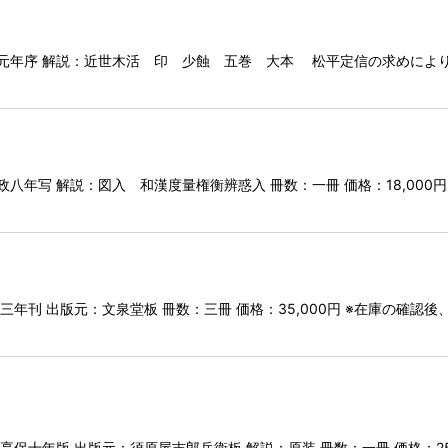
政元年序 解説：近世木活 印 少蝕 五巻 大本 松平定信の求めにより
政八年写 解説：図入 和漢度量権衡辨惑入 冊数：一冊 価格：18,00
三年刊 出版元：文泉堂板 冊数：三冊 価格：35,000円 ※在庫の確
享保十年版 出版元：須原屋吉郎兵衛板 解説：原装 冊数：一冊 価格：2