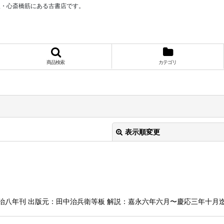
阪・心斎橋筋にある古書店です。
商品検索
カテゴリ
表示順変更
八年刊 出版元：田中治兵衛等板 解説：嘉永六年六月〜慶応三年十月迄の史
絞り込む