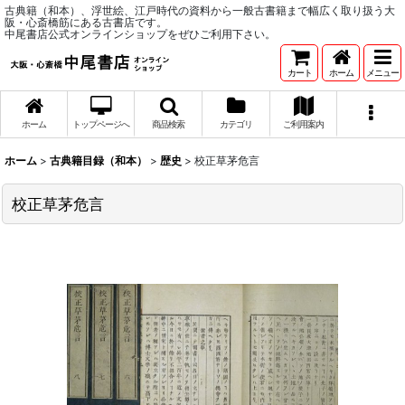
古典籍（和本）、浮世絵、江戸時代の資料から一般古書籍まで幅広く取り扱う大
阪・心斎橋筋にある古書店です。
中尾書店公式オンラインショップをぜひご利用下さい。
カート
ホーム
メニュー
ホーム
トップページへ
商品検索
カテゴリ
ご利用案内
ホーム
>
古典籍目録（和本）
>
歴史
>
校正草茅危言
校正草茅危言