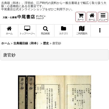
古典籍（和本）、浮世絵、江戸時代の資料から一般古書籍まで幅広く取り扱う大
阪・心斎橋筋にある古書店です。
中尾書店公式オンラインショップをぜひご利用下さい。
カート
ホーム
メニュー
ホーム
トップページへ
商品検索
カテゴリ
ご利用案内
ホーム
>
古典籍目録（和本）
>
歴史
>
唐官鈔
唐官鈔