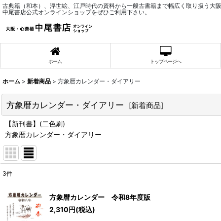
古典籍（和本）、浮世絵、江戸時代の資料から一般古書籍まで幅広く取り扱う大
中尾書店公式オンラインショップをぜひご利用下さい。
ホーム
トップページへ
ホーム
>
新着商品
>
方象暦カレンダー・ダイアリー
方象暦カレンダー・ダイアリー
[
新着商品
]
【新刊書】(二色刷)
方象暦カレンダー・ダイアリー
3
件
サブカテゴリ
:
方象暦カレンダー 令和8年度版
2,310
円
(税込)
表示数
: