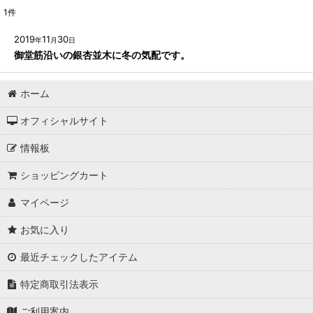
1
件
2019
11
30
年
月
日
御堂筋沿いの銀杏並木に冬の気配です。
ホーム
オフィシャルサイト
情報板
ショッピングカート
マイページ
お気に入り
最近チェックしたアイテム
特定商取引法表示
ご利用案内