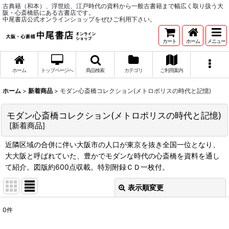
古典籍（和本）、浮世絵、江戸時代の資料から一般古書籍まで幅広く取り扱う大
阪・心斎橋筋にある古書店です。
中尾書店公式オンラインショップをぜひご利用下さい。
カート
ホーム
メニュー
ホーム
トップページへ
商品検索
カテゴリ
ご利用案内
ホーム
>
新着商品
>
モダン心斎橋コレクション(メトロポリスの時代と記憶)
モダン心斎橋コレクション(メトロポリスの時代と記憶)
[
新着商品
]
近隣区域の合併に伴い大阪市の人口が東京を抜き全国一位となり、
大大阪と呼ばれていた、豊かでモダンな時代の心斎橋を資料を通し
て紹介。図版約600点収載。特別附録ＣＤ一枚付。
表示順変更
閉じる
0
件
サブカテゴリ
: