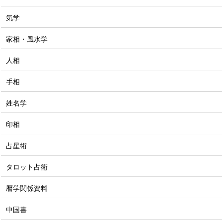
気学
家相・風水学
人相
手相
姓名学
印相
占星術
タロット占術
暦学関係資料
中国書