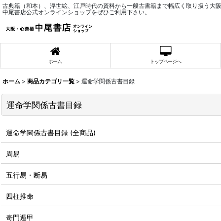
古典籍（和本）、浮世絵、江戸時代の資料から一般古書籍まで幅広く取り扱う大
中尾書店公式オンラインショップをぜひご利用下さい。
ホーム
トップページへ
ホーム
>
商品カテゴリ一覧
>
運命学関係古書目録
運命学関係古書目録
運命学関係古書目録 (全商品)
周易
五行易・断易
四柱推命
奇門遁甲