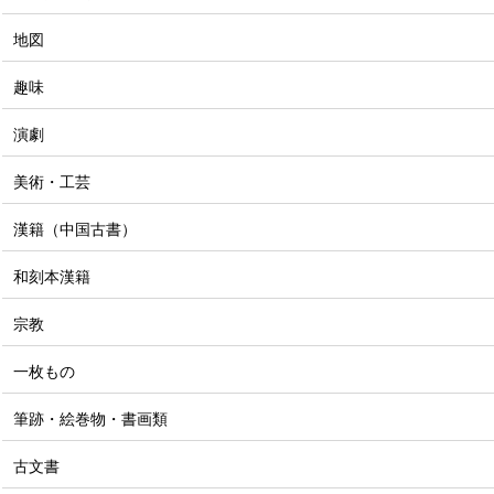
地図
趣味
演劇
美術・工芸
漢籍（中国古書）
和刻本漢籍
宗教
一枚もの
筆跡・絵巻物・書画類
古文書