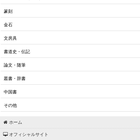
篆刻
金石
文房具
書道史・伝記
論文・随筆
叢書・辞書
中国書
その他
ホーム
オフィシャルサイト