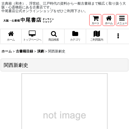
古典籍（和本）、浮世絵、江戸時代の資料から一般古書籍まで幅広く取り扱う大
阪・心斎橋筋にある古書店です。
中尾書店公式オンラインショップをぜひご利用下さい。
カート
ホーム
メニュー
ホーム
トップページへ
商品検索
カテゴリ
ご利用案内
ホーム
>
古書籍目録
>
演劇
>
関西新劇史
関西新劇史