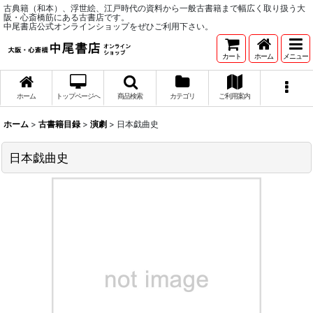
古典籍（和本）、浮世絵、江戸時代の資料から一般古書籍まで幅広く取り扱う大
阪・心斎橋筋にある古書店です。
中尾書店公式オンラインショップをぜひご利用下さい。
カート
ホーム
メニュー
ホーム
トップページへ
商品検索
カテゴリ
ご利用案内
ホーム
>
古書籍目録
>
演劇
>
日本戯曲史
日本戯曲史