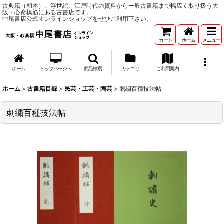
古典籍（和本）、浮世絵、江戸時代の資料から一般古書籍まで幅広く取り扱う大
阪・心斎橋筋にある古書店です。
中尾書店公式オンラインショップをぜひご利用下さい。
カート
ホーム
メニュー
ホーム
トップページへ
商品検索
カテゴリ
ご利用案内
ホーム
>
古書籍目録
>
民芸・工芸・陶芸
>
刺繍百種技法帖
刺繍百種技法帖