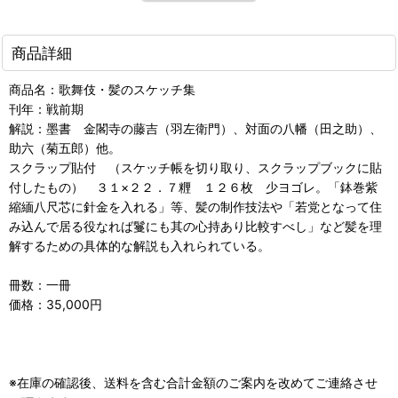
商品詳細
商品名：歌舞伎・髪のスケッチ集
刊年：戦前期
解説：墨書 金閣寺の藤吉（羽左衛門）、対面の八幡（田之助）、
助六（菊五郎）他。
スクラップ貼付 （スケッチ帳を切り取り、スクラップブックに貼
付したもの） ３１×２２．７糎 １２６枚 少ヨゴレ。「鉢巻紫
縮緬八尺芯に針金を入れる」等、髪の制作技法や「若党となって住
み込んで居る役なれば鬘にも其の心持あり比較すべし」など髪を理
解するための具体的な解説も入れられている。
冊数：一冊
価格：35,000円
※在庫の確認後、送料を含む合計金額のご案内を改めてご連絡させ