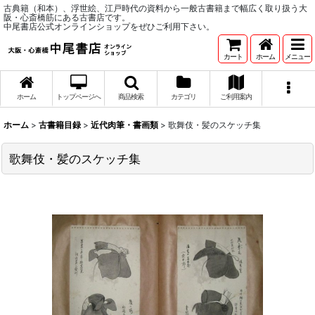
古典籍（和本）、浮世絵、江戸時代の資料から一般古書籍まで幅広く取り扱う大
阪・心斎橋筋にある古書店です。
中尾書店公式オンラインショップをぜひご利用下さい。
カート
ホーム
メニュー
ホーム
トップページへ
商品検索
カテゴリ
ご利用案内
ホーム
>
古書籍目録
>
近代肉筆・書画類
>
歌舞伎・髪のスケッチ集
歌舞伎・髪のスケッチ集