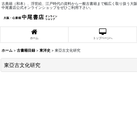
古典籍（和本）、浮世絵、江戸時代の資料から一般古書籍まで幅広く取り扱う大
中尾書店公式オンラインショップをぜひご利用下さい。
ホーム
トップページへ
ホーム
>
古書籍目録
>
東洋史
>
東亞古文化研究
東亞古文化研究