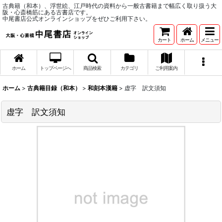
古典籍（和本）、浮世絵、江戸時代の資料から一般古書籍まで幅広く取り扱う大
阪・心斎橋筋にある古書店です。
中尾書店公式オンラインショップをぜひご利用下さい。
カート
ホーム
メニュー
ホーム
トップページへ
商品検索
カテゴリ
ご利用案内
ホーム
>
古典籍目録（和本）
>
和刻本漢籍
>
虚字 訳文須知
虚字 訳文須知