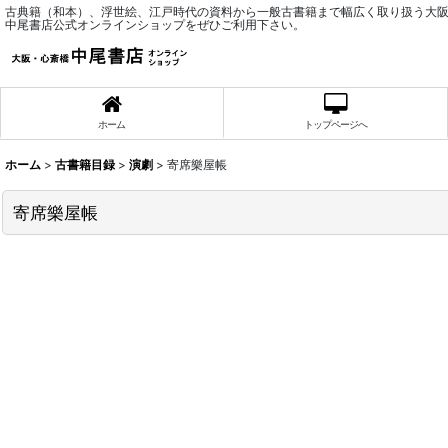
古典籍（和本）、浮世絵、江戸時代の資料から一般古書籍まで幅広く取り扱う大
中尾書店公式オンラインショップをぜひご利用下さい。
ホーム
トップページへ
ホーム
>
古書籍目録
>
演劇
>
寄席樂屋帳
寄席樂屋帳