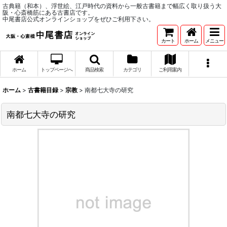
古典籍（和本）、浮世絵、江戸時代の資料から一般古書籍まで幅広く取り扱う大
阪・心斎橋筋にある古書店です。
中尾書店公式オンラインショップをぜひご利用下さい。
カート
ホーム
メニュー
ホーム
トップページへ
商品検索
カテゴリ
ご利用案内
ホーム
>
古書籍目録
>
宗教
>
南都七大寺の研究
南都七大寺の研究