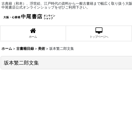
古典籍（和本）、浮世絵、江戸時代の資料から一般古書籍まで幅広く取り扱う大
中尾書店公式オンラインショップをぜひご利用下さい。
ホーム
トップページへ
ホーム
>
古書籍目録
>
美術
>
坂本繁二郎文集
坂本繁二郎文集