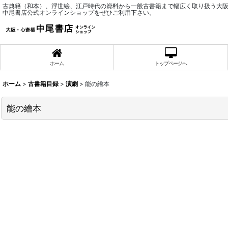
古典籍（和本）、浮世絵、江戸時代の資料から一般古書籍まで幅広く取り扱う大
中尾書店公式オンラインショップをぜひご利用下さい。
ホーム
トップページへ
ホーム
>
古書籍目録
>
演劇
>
能の繪本
能の繪本