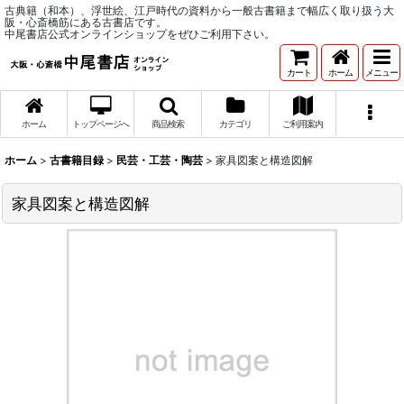
古典籍（和本）、浮世絵、江戸時代の資料から一般古書籍まで幅広く取り扱う大
阪・心斎橋筋にある古書店です。
中尾書店公式オンラインショップをぜひご利用下さい。
カート
ホーム
メニュー
ホーム
トップページへ
商品検索
カテゴリ
ご利用案内
ホーム
>
古書籍目録
>
民芸・工芸・陶芸
>
家具図案と構造図解
家具図案と構造図解