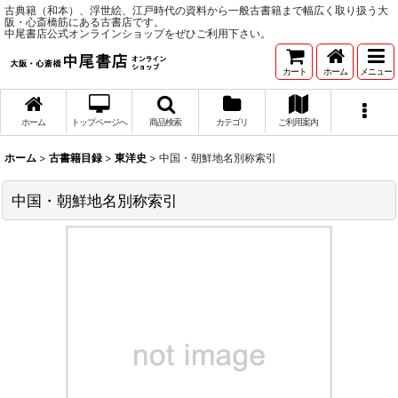
古典籍（和本）、浮世絵、江戸時代の資料から一般古書籍まで幅広く取り扱う大
阪・心斎橋筋にある古書店です。
中尾書店公式オンラインショップをぜひご利用下さい。
カート
ホーム
メニュー
ホーム
トップページへ
商品検索
カテゴリ
ご利用案内
ホーム
>
古書籍目録
>
東洋史
>
中国・朝鮮地名別称索引
中国・朝鮮地名別称索引