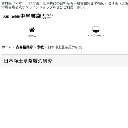
古典籍（和本）、浮世絵、江戸時代の資料から一般古書籍まで幅広く取り扱う大
中尾書店公式オンラインショップをぜひご利用下さい。
ホーム
トップページへ
ホーム
>
古書籍目録
>
宗教
>
日本浄土曼荼羅の研究
日本浄土曼荼羅の研究