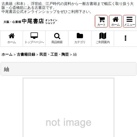
古典籍（和本）、浮世絵、江戸時代の資料から一般古書籍まで幅広く取り扱う大
阪・心斎橋筋にある古書店です。
中尾書店公式オンラインショップをぜひご利用下さい。
カート
ホーム
メニュー
ホーム
トップページへ
商品検索
カテゴリ
ご利用案内
ホーム
>
古書籍目録
>
民芸・工芸・陶芸
>
紬
紬