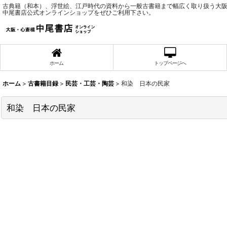
古典籍（和本）、浮世絵、江戸時代の資料から一般古書籍まで幅広く取り扱う大
中尾書店公式オンラインショップをぜひご利用下さい。
ホーム
トップページへ
ホーム
>
古書籍目録
>
民芸・工芸・陶芸
>
和染 日本の民家
和染 日本の民家