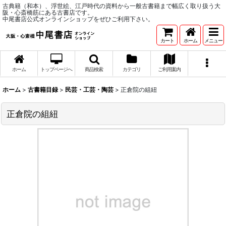
古典籍（和本）、浮世絵、江戸時代の資料から一般古書籍まで幅広く取り扱う大
阪・心斎橋筋にある古書店です。
中尾書店公式オンラインショップをぜひご利用下さい。
カート
ホーム
メニュー
ホーム
トップページへ
商品検索
カテゴリ
ご利用案内
ホーム
>
古書籍目録
>
民芸・工芸・陶芸
>
正倉院の組紐
正倉院の組紐