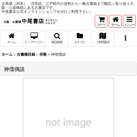
古典籍（和本）、浮世絵、江戸時代の資料から一般古書籍まで幅広く取り扱う大
阪・心斎橋筋にある古書店です。
中尾書店公式オンラインショップをぜひご利用下さい。
カート
ホーム
メニュー
ホーム
トップページへ
商品検索
カテゴリ
ご利用案内
ホーム
>
古書籍目録
>
宗教
>
神儒偶談
神儒偶談