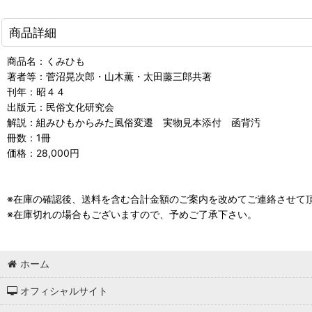
商品詳細
商品名：くみひも
著者等：菅沼晃次郎・山木薫・太田藤三郎共著
刊年：昭４４
出版元：民俗文化研究会
解説：組みひもからみた風俗変遷 実物見本添付 函背汚
冊数：1冊
価格：28,000円
※在庫の確認後、送料を含む合計金額のご案内を改めてご連絡させて
※在庫切れの場合もございますので、予めご了承下さい。
ホーム
オフィシャルサイト