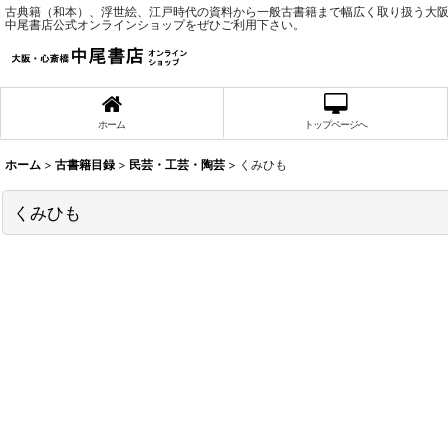
古典籍（和本）、浮世絵、江戸時代の資料から一般古書籍まで幅広く取り扱う大
中尾書店公式オンラインショップをぜひご利用下さい。
ホーム
トップページへ
ホーム
>
古書籍目録
>
民芸・工芸・陶芸
>
くみひも
くみひも