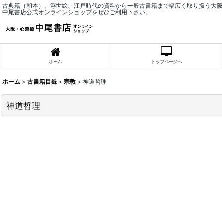
古典籍（和本）、浮世絵、江戸時代の資料から一般古書籍まで幅広く取り扱う大
中尾書店公式オンラインショップをぜひご利用下さい。
ホーム
トップページへ
ホーム
>
古書籍目録
>
宗教
>
神道哲理
神道哲理