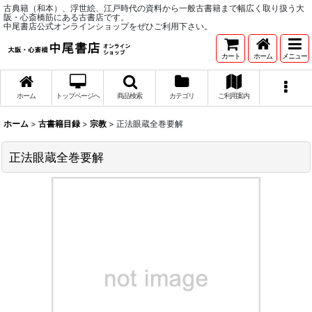
古典籍（和本）、浮世絵、江戸時代の資料から一般古書籍まで幅広く取り扱う大
阪・心斎橋筋にある古書店です。
中尾書店公式オンラインショップをぜひご利用下さい。
カート
ホーム
メニュー
ホーム
トップページへ
商品検索
カテゴリ
ご利用案内
ホーム
>
古書籍目録
>
宗教
>
正法眼蔵全巻要解
正法眼蔵全巻要解