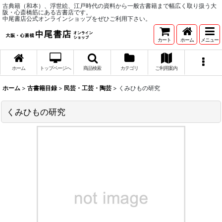
古典籍（和本）、浮世絵、江戸時代の資料から一般古書籍まで幅広く取り扱う大
阪・心斎橋筋にある古書店です。
中尾書店公式オンラインショップをぜひご利用下さい。
カート
ホーム
メニュー
ホーム
トップページへ
商品検索
カテゴリ
ご利用案内
ホーム
>
古書籍目録
>
民芸・工芸・陶芸
>
くみひもの研究
くみひもの研究